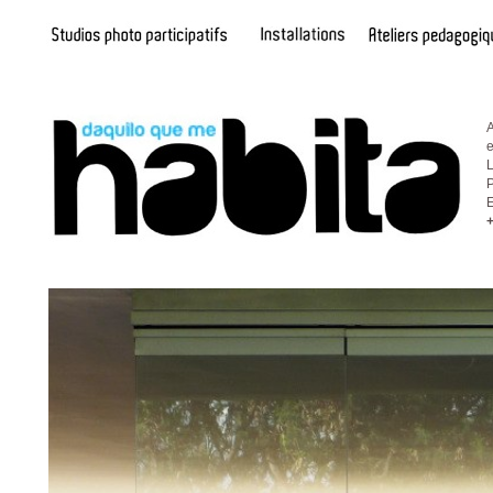
A
e
L
P
E
+