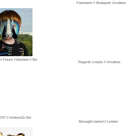
Fotomaton // Skatepark Ursulines
// Future // Atomium // Bxl
Regards croisés // Ursulines
OST // Irisfeest11/ Bxl
Borought market // London