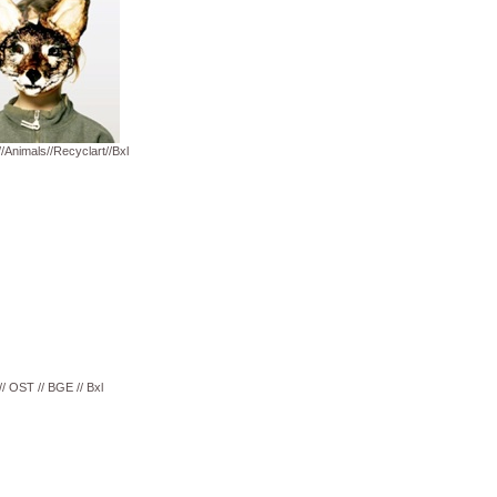
/Animals//Recyclart//Bxl
/ OST // BGE // Bxl