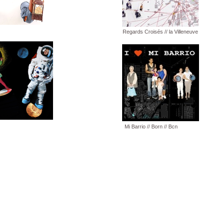
Regards Croisés // la Villeneuve
Mi Barrio // Born // Bcn