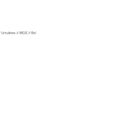
 Ursulines // IBGE // Bxl