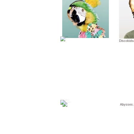
Discokids/
Abysses /