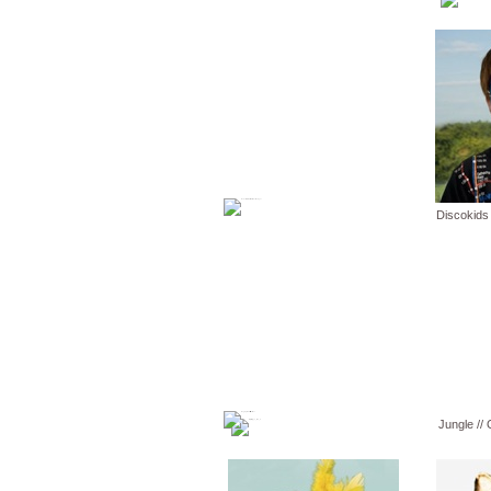
Discokids 
Jungle // 