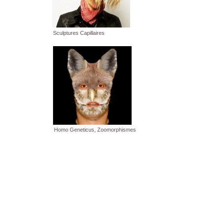
Sculptures Capillaires
Homo Geneticus, Zoomorphismes