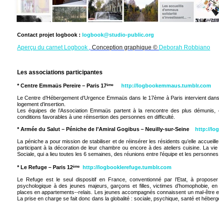
Contact projet logbook :
logbook@studio-public.org
Aperçu du carnet Logbook
,
Conception graphique ©
Deborah Robbiano
Les associations participantes
* Centre Emmaüs Pereire – Paris 17
http://logbookemmaus.tumblr.com
ème
Le Centre d’Hébergement d’Urgence Emmaüs dans le 17ème à Paris intervient dans 
logement d’insertion.
Les équipes de l’Association Emmaüs partent à la rencontre des plus démunis, e
conditions favorables à une réinsertion des personnes en difficulté.
* Armée du Salut – Péniche de l’Amiral Gogibus – Neuilly-sur-Seine
http://l
La péniche a pour mission de stabiliser et de réinsérer les résidents qu’elle accueill
participant à la décoration de leur chambre ou encore à des ateliers cuisine. La vie 
Sociale, qui a lieu toutes les 6 semaines, des réunions entre l’équipe et les personnes
*
Le Refuge – Paris 12
http://logbooklerefuge.tumblr.com
ème
Le Refuge est le seul dispositif en France, conventionné par l’Etat, à propo
psychologique à des jeunes majeurs, garçons et filles, victimes d’homophobie, en ru
places en appartements-­‐relais. Les jeunes accompagnés connaissent un mal‐être et
La prise en charge se fait donc dans la globalité : sociale, psychique, santé et héber