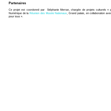
Partenaires
Ce projet est coordonné par Stéphanie Merran, chargée de projets culturels « p
Numérique de la
Réunion des Musée
Nationaux
, Grand palais, en collaboration a
pour tous ».